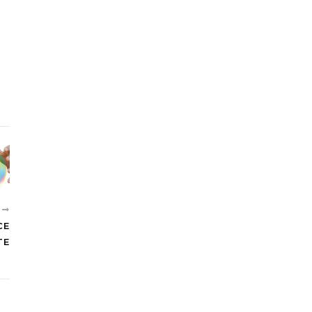
T
CE
TE