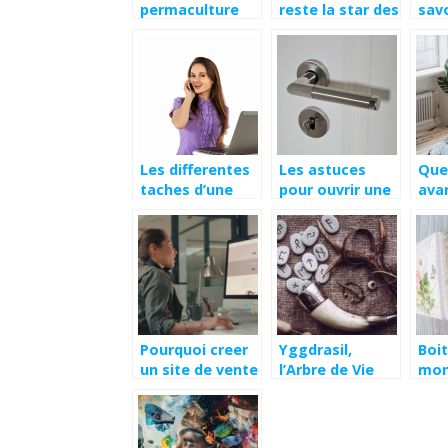
permaculture
reste la star des
savo
cultivateurs
Par
En L
Les differentes
Les astuces
Que
taches d’une
pour ouvrir une
ava
assistante de
porte sans cle
t-il
direction
cha
Pourquoi creer
Yggdrasil,
Boit
un site de vente
l’Arbre de Vie
mon
en ligne ?
Viking
hom
mei
opt