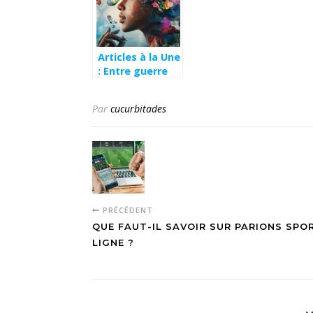
ran
mon
Articles à la Une
: Entre guerre
en Ukraine et
tensions
Par
cucurbitades
diplomatiques,
l’analyse des
enjeux
géopolitiques
majeurs
PRÉCÉDENT
QUE FAUT-IL SAVOIR SUR PARIONS SPO
LIGNE ?