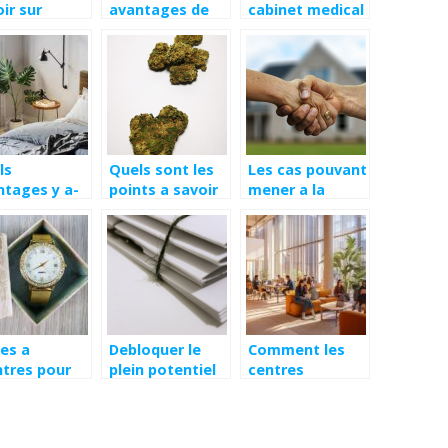
ir sur
avantages de
cabinet medical
ions Sport
l’installation
: sur quels
igne ?
d’une tablette
criteres se
de radiateur ?
baser ?
ls
Quels sont les
Les cas pouvant
ntages y a-
points a savoir
mener a la
 a louer un
sur les produits
modification de
uffage ?
a base de CBD ?
votre assurance
habitation
es a
Debloquer le
Comment les
tres pour
plein potentiel
centres
mes les
de vos
d’accueil
lleures
magazines :
transforment la
ions pour
Strategies de
vie sociale à