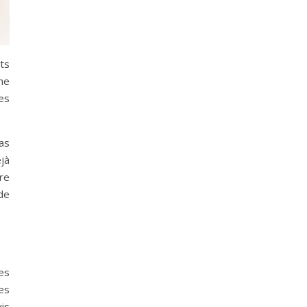
ts
ne
es
as
éjà
tre
de
des
es
vis