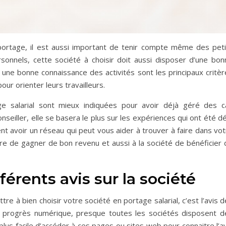
portage, il est aussi important de tenir compte même des peti
rsonnels, cette société à choisir doit aussi disposer d’une bon
une bonne connaissance des activités sont les principaux critèr
ur orienter leurs travailleurs.
ge salarial sont mieux indiquées pour avoir déjà géré des c
nseiller, elle se basera le plus sur les expériences qui ont été d
nt avoir un réseau qui peut vous aider à trouver à faire dans vo
re de gagner de bon revenu et aussi à la société de bénéficier 
érents avis sur la société
ttre à bien choisir votre société en portage salarial, c’est l’avis 
u progrès numérique, presque toutes les sociétés disposent d
st plus facile d’accéder à ces pages ou sites web pour connaitre l’a