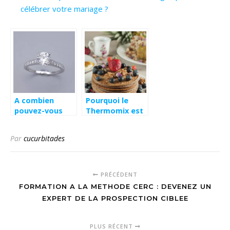
célébrer votre mariage ?
A combien
Pourquoi le
pouvez-vous
Thermomix est
acheter une
mieux qu’un
bague pour
robot de cuisine
Par
cucurbitades
célébrer votre
?
mariage ?
PRÉCÉDENT
FORMATION A LA METHODE CERC : DEVENEZ UN
EXPERT DE LA PROSPECTION CIBLEE
PLUS RÉCENT